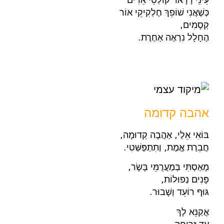
כְּשֶׁאֲנִי שׁוֹפֵךְ חֶלְקִיקֵי אוֹר
קְסָמִים,
הֶחָלָל נִרְאֶה אַחֶרֶת.
אהבה קדומה
בּוֹאִי אֵלַי, אַהֲבָה קְדוּמָה,
חֲבֵרַת אֱמֶת, וְתִתְפַּשְּׁטִי.
מָאַסְתִּי בְּמַעֲרֻמֵּי בָּשָׂר,
פָּנִים נְפוּלוֹת,
גּוּף רוֹעֵד וְשָׁבוּר.
אֲקַנֵּא לָךְ