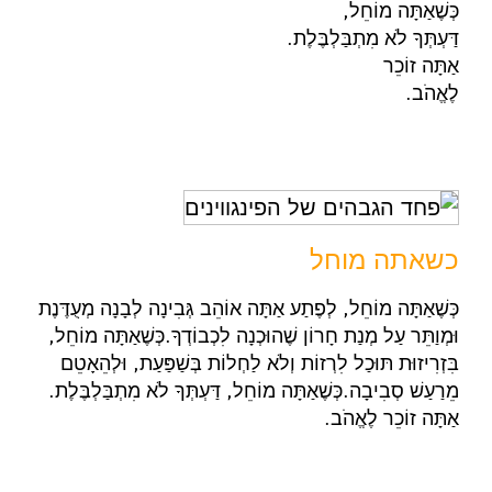
כְּשֶׁאַתָּה מוֹחֵל,
דַּעְתְּךָ לֹא מִתְבַּלְבֶּלֶת.
אַתָּה זוֹכֵר
לֶאֱהֹב.
כשאתה מוחל
כְּשֶׁאַתָּה מוֹחֵל, לְפֶתַע אַתָּה אוֹהֵב גְּבִינָה לְבָנָה מְעֻדֶּנֶת
וּמְוַתֵּר עַל מְנַת חָרוֹן שֶׁהוּכְנָה לִכְבוֹדְךָ.כְּשֶׁאַתָּה מוֹחֵל,
בִּזְרִיזוּת תּוּכַל לִרְזוֹת וְלֹא לַחְלוֹת בְּשַׁפַּעַת, וּלְהֵאָטֵם
מֵרַעַשׁ סְבִיבָה.כְּשֶׁאַתָּה מוֹחֵל, דַּעְתְּךָ לֹא מִתְבַּלְבֶּלֶת.
אַתָּה זוֹכֵר לֶאֱהֹב.