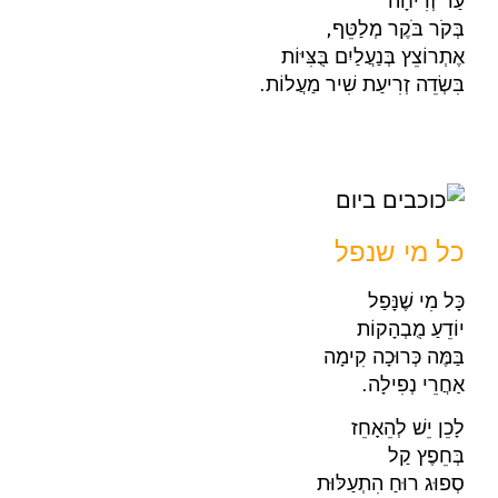
עַד זְרִיחָה
בְּקֹר בֹּקֶר מְלַטֵּף,
אֶתְרוֹצֵץ בְּנַעֲלַיִם בֻּצִּיּוֹת
בִּשְׂדֵה זְרִיעַת שִׁיר מַעֲלוֹת.
כל מי שנפל
כָּל מִי שֶׁנָּפַל
יוֹדֵעַ מֻבְהָקוֹת
בַּמֶּה כְּרוּכָה קִימָה
אַחֲרֵי נְפִילָה.
לָכֵן יֵשׁ לְהֵאָחֵז
בְּחֵפֶץ קַל
סְפוּג רוּחַ הִתְעַלּוּת