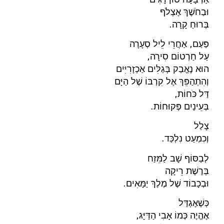
וּבַחֹשֶׁךְ אֶצְלֹף
בְּרוּחַ קָרָה.
פַּעַם, אַחֲרֵי לֵיל סְעָרָה
עַל חַרְטוֹם סִירָה,
הוּא נֶאֱבַק בְּגַלִּים אַכְזָרִיִּים
וְהִתְהַפֵּךְ אֶל קִרְבּוֹ שֶׁל הַיָּם
דַּל כֹּחוֹת,
בְּעֵינַיִם פְּקוּחוֹת.
צָלַל
וְכִמְעַט נִלְכַּד.
לְבַסּוֹף שָׁב לַמֵּזַח
בְּרֶשֶׁת רֵיקָה
וּבְכָבוֹד שֶׁל מֶלֶךְ יַמָּאִים.
כְּשֶׁאֶגְדַּל
אֶהֱיֶה כְּמוֹ אָבִי הַדַּיָּג,