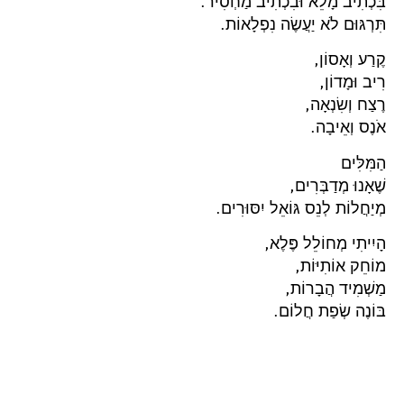
בִּכְתִיב מָלֵא וּבִכְתִיב מַחְסִיר.
תִּרְגּוּם לֹא יַעֲשֶׂה נִפְלָאוֹת.
קֶרַע וְאָסוֹן,
רִיב וּמָדוֹן,
רֶצַח וְשִׂנְאָה,
אֹנֶס וְאֵיבָה.
הַמִּלִּים
שֶׁאָנוּ מְדַבְּרִים,
מְיַחֲלוֹת לְנֵס גּוֹאֵל יִסּוּרִים.
הָיִיתִי מְחוֹלֵל פֶּלֶא,
מוֹחֵק אוֹתִיּוֹת,
מַשְׁמִיד הֲבָרוֹת,
בּוֹנֶה שְׂפַת חֲלוֹם.