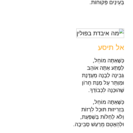
בְּעֵינַיִם פְּקוּחוֹת.
אל תיסע
כְּשֶׁאַתָּה מוֹחֵל,
לְפֶתַע אַתָּה אוֹהֵב
גְּבִינָה לְבָנָה מְעֻדֶּנֶת
וּמְוַתֵּר עַל מְנַת חָרוֹן
שֶׁהוּכְנָה לִכְבוֹדְךָ.
כְּשֶׁאַתָּה מוֹחֵל,
בִּזְרִיזוּת תּוּכַל לִרְזוֹת
וְלֹא לַחְלוֹת בְּשַׁפַּעַת,
וּלְהֵאָטֵם מֵרַעַשׁ סְבִיבָה.