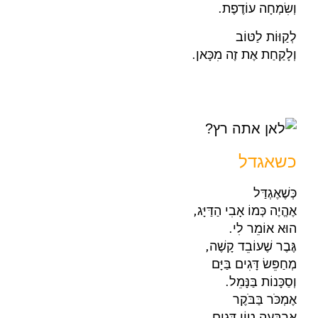
וְשִׂמְחָה עוֹדֶפֶת.
לְקַוּוֹת לַטּוֹב
וְלָקַחַת אֶת זֶה מִכָּאן.
כשאגדל
כְּשֶׁאֶגְדַּל
אֶהֱיֶה כְּמוֹ אָבִי הַדַּיָּג,
הוּא אוֹמֵר לִי.
גֶּבֶר שֶׁעוֹבֵד קָשֶׁה,
מְחַפֵּשׂ דָּגִים בַּיָּם
וְסַכָּנוֹת בַּנָּמֵל.
אֶמְכֹּר בַּבֹּקֶר
אַרְבָּעָה טוֹן דָּגִים