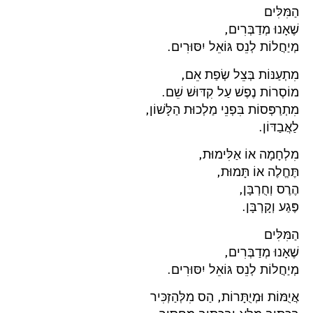
הַמִּלִּים
שֶׁאָנוּ מְדַבְּרִים,
מְיַחֲלוֹת לְנֵס גּוֹאֵל יִסּוּרִים.
מִתְעַנּוֹת בְּצֵל שְׂפַת אֵם,
מוֹסְרוֹת נֶפֶשׁ עַל קִדּוּשׁ שֵׁם.
מִתְרַפְּסוֹת בִּפְנֵי מַלְכוּת הַלָּשׁוֹן,
לַאֲבַדּוֹן.
מִלְחָמָה אוֹ אַלִּימוּת,
תֶּחֱלֶה אוֹ תָּמוּת,
הֶרֶס וְחֻרְבָּן,
פֶּגַע וְקָרְבָּן.
הַמִּלִּים
שֶׁאָנוּ מְדַבְּרִים,
מְיַחֲלוֹת לְנֵס גּוֹאֵל יִסּוּרִים.
אֲיֻמּוֹת וּמְיֻתָּרוֹת, הַס מִלְּהַזְכִּיר