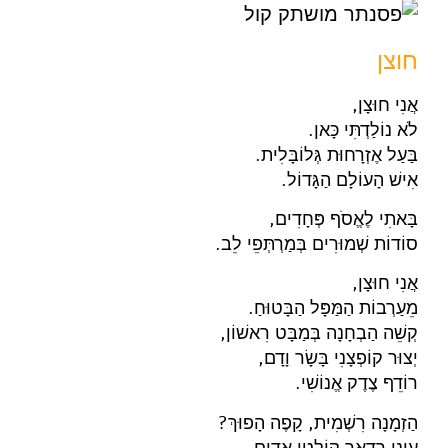
חוצן
אֲנִי חוּצָן,
לֹא נוֹלַדְתִּי כָּאן.
בַּעַל אֶזְרָחוּת גְּלוֹבָּלִית.
אִישׁ הָעוֹלָם הַגָּדוֹל.
בָּאתִי לֶאֱסֹף פְּחָדִים,
סוֹדוֹת שְׁמוּרִים בְּמַרְתְּפֵי לֵב.
אֲנִי חוּצָן,
מֵעַרְבוֹת הַמַּפָּל הַבָּטוּחַ.
קְשֵׁה הַבְחָנָה בְּמַבָּט רִאשׁוֹן,
יְצוּר קוֹפְצָנִי בָּשָׂר וָדָם,
רוֹדֵף צֶדֶק אֱנוֹשִׁי.
הַזְמָנָה רִשְׁמִית, קָפֶה הָפוּךְ?
עֵינֵי רָדָאר קוֹלְטֵי אֵדִים