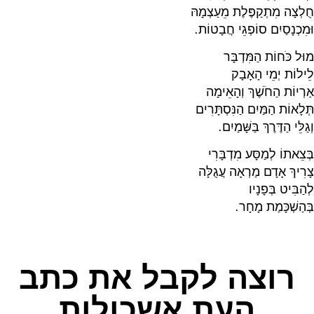
חֻלְצָה מִתְקַפֶּלֶת מֵעַצְמָהּ
וּמִכְנָסַיִם סוֹפְגֵי חֲבָטוֹת.
מוּל כֹּחוֹת הַמִּדְבָּר
לֵילוֹת יְמֵי הָאָבָק
אַרְיוֹת הַחֹשֶׁךְ וְהָאֵימָה
תְּלָאוֹת הַמַּיִם הַנִּסְתָּרִים
וְגַלֵּי הַדֶּרֶךְ בַּשָּׁמַיִם.
בְּצֵאתוֹ לְמַסָּע מִדְבָּרִי
צָרִיךְ אָדָם מַרְאָה עֲגֻלָּה
לְהַבִּיט בְּפָנָיו
בְּהַשְׁכָּמַת מָחָר.
רוצה לקבל את כתב
העת אשכולות