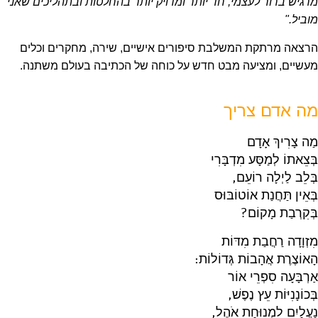
מרגיש ברור לעצמי, חד יותר ומדויק יותר בהחלטות ובתהליכים שאני
מוביל
."
הרצאה מרתקת המשלבת סיפורים אישיים, שירה, מחקרים וכלים
מעשיים, ומציעה מבט חדש על כוחה של הכתיבה בעולם משתנה.
מה אדם צריך
מַה צָרִיךְ אָדָם
בְּצֵאתוֹ לְמַסָּע מִדְבָּרִי
בְּלֵב לַיְלָה רוֹעֵם,
בְּאֵין תַּחֲנַת אוֹטוֹבּוּס
בְּקִרְבַת מָקוֹם?
מִזְוָדָה רַחֲבַת מִדּוֹת
הָאוֹצֶרֶת אֲהָבוֹת גְּדוֹלוֹת:
אַרְבָּעָה סִפְרֵי אוֹר
בְּכוֹנָנִיּוֹת עֵץ נֶפֶשׁ,
נַעֲלַיִם לִמְנוּחַת אֹהֶל,